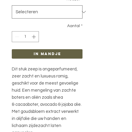
Aantal
*
in mandje
Dit stuk zeep is ongeparfumeerd,
zeer zacht en luxueus romig,
geschikt voor de meest gevoelige
huid. Een mengeling van zachte
boters en oliën zoals shea
& cacaoboter, avocado & jojoba olie.
Met goudsbloem extract verwerkt
in olijfolie die uw handen en
lichaam zijdezacht laten