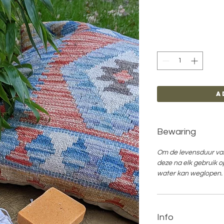
A
Bewaring
Om de levensduur van
deze na elk gebruik o
water kan weglopen.
Info