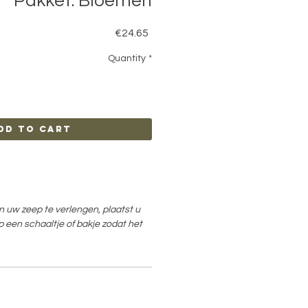
Pakket: Bloemen
Price
€24.65
Quantity
*
dd to Cart
 uw zeep te verlengen, plaatst u
p een schaaltje of bakje zodat het