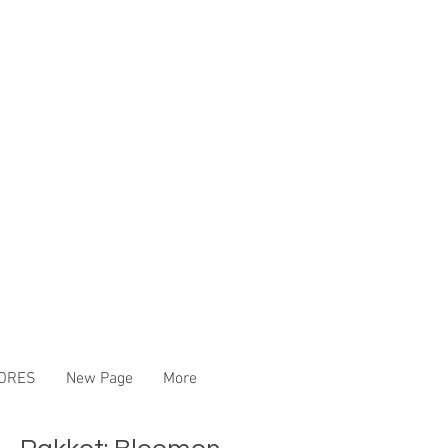
ORES
New Page
More